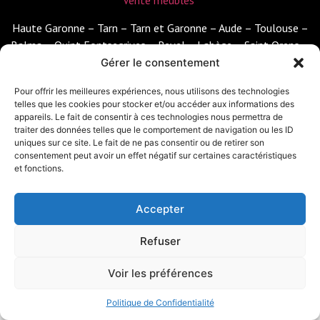
Vente meubles
Haute Garonne – Tarn – Tarn et Garonne – Aude – Toulouse –
Balma – Quint Fontsegrives – Revel – Labège – Saint Orens –
Caraman – Lanta
Gérer le consentement
Trouvez des meubles chinés et relookés ; Meubles de seconde
Pour offrir les meilleures expériences, nous utilisons des technologies
telles que les cookies pour stocker et/ou accéder aux informations des
main modernisés ; une seconde vie pour vos meubles.
appareils. Le fait de consentir à ces technologies nous permettra de
traiter des données telles que le comportement de navigation ou les ID
uniques sur ce site. Le fait de ne pas consentir ou de retirer son
CONDITIONS GÉNÉRALES D’UTILISATION
｜
POLITIQUE DE
consentement peut avoir un effet négatif sur certaines caractéristiques
CONFIDENTIALITÉ
｜
POLITIQUE DES COOKIES
｜
et fonctions.
MENTIONS LÉGALES
RÉALISÉ PAR DESIGNEA.FR
Accepter
Refuser
Voir les préférences
Politique de Confidentialité